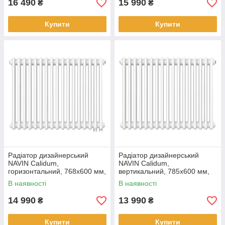
16 490
15 990
₴
₴
Купити
Купити
Радіатор дизайнерський
Радіатор дизайнерський
NAVIN Calidum,
NAVIN Calidum,
горизонтальний, 768x600 мм,
вертикальний, 785x600 мм,
990 Вт, нижнє підключення 50
990 Вт, бічне підключення,
В наявності
В наявності
мм, білий
білий
14 990
13 990
₴
₴
Купити
Купити