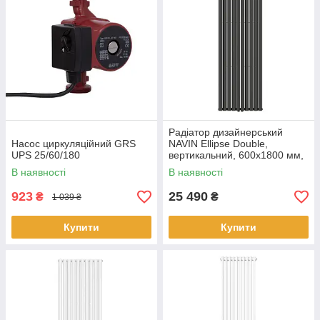
Радіатор дизайнерський
Насос циркуляційний GRS
NAVIN Ellipse Double,
UPS 25/60/180
вертикальний, 600x1800 мм,
1915 Вт, нижнє підключення
В наявності
В наявності
50 мм, чорний муар
923
25 490
₴
₴
1 039 ₴
Купити
Купити