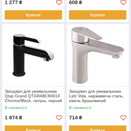
1 277
608
₴
₴
Купити
Купити
Змішувач для умивальника
Змішувач для умивальника
Qtap Grand QTGRABCR001F
Lidz Vida, нержавіюча сталь,
Chrome/Black, латунь, чорний
нікель брашований
матовий
В наявності
В наявності
1 874
714
₴
₴
Купити
Купити