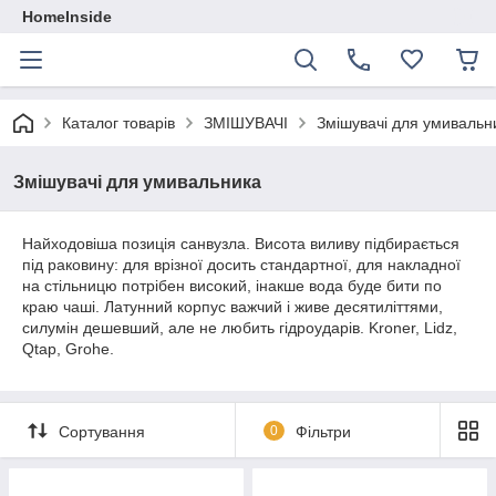
HomeInside
Каталог товарiв
ЗМІШУВАЧІ
Змішувачі для умивальн
Змішувачі для умивальника
Найходовіша позиція санвузла. Висота виливу підбирається
під раковину: для врізної досить стандартної, для накладної
на стільницю потрібен високий, інакше вода буде бити по
краю чаші. Латунний корпус важчий і живе десятиліттями,
силумін дешевший, але не любить гідроударів. Kroner, Lidz,
Qtap, Grohe.
Сортування
0
Фільтри