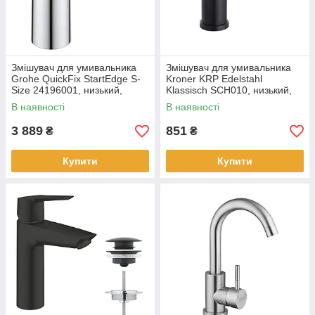
Змішувач для умивальника
Змішувач для умивальника
Grohe QuickFix StartEdge S-
Kroner KRP Edelstahl
Size 24196001, низький,
Klassisch SCH010, низький,
латунь, хром
нержавіюча сталь, чорний
В наявності
В наявності
матовий
3 889
851
₴
₴
Купити
Купити