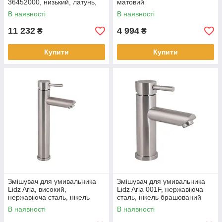
36452000, низький, латунь,
матовий
хром
В наявності
В наявності
11 232
4 994
₴
₴
Купити
Купити
Змішувач для умивальника
Змішувач для умивальника
Lidz Aria, високий,
Lidz Aria 001F, нержавіюча
нержавіюча сталь, нікель
сталь, нікель брашований
брашований
В наявності
В наявності