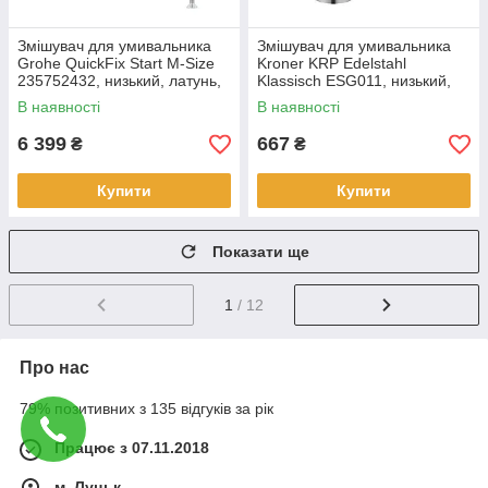
Змішувач для умивальника
Змішувач для умивальника
Grohe QuickFix Start M-Size
Kroner KRP Edelstahl
235752432, низький, латунь,
Klassisch ESG011, низький,
чорний матовий
нержавіюча сталь, сталевий
В наявності
В наявності
брашований
6 399
667
₴
₴
Купити
Купити
Показати ще
1
/ 12
Про нас
79% позитивних з 135 відгуків за рік
Працює з 07.11.2018
м. Луцьк