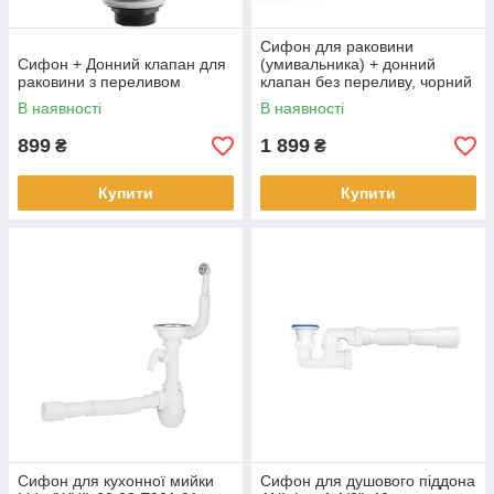
Сифон для раковини
Сифон + Донний клапан для
(умивальника) + донний
раковини з переливом
клапан без переливу, чорний
матовий
В наявності
В наявності
899
1 899
₴
₴
Купити
Купити
Сифон для кухонної мийки
Сифон для душового піддона