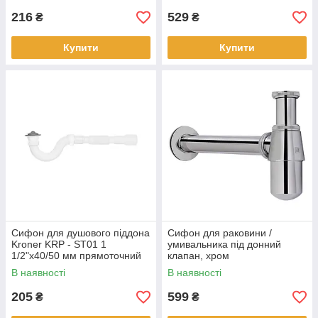
216
529
₴
₴
Купити
Купити
Сифон для душового піддона
Сифон для раковини /
Kroner KRP - ST01 1
умивальника під донний
1/2"х40/50 мм прямоточний
клапан, хром
В наявності
В наявності
205
599
₴
₴