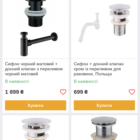
Сифон чорний матовий +
Сифон + донний клапан
донний клапан з переливом
хром із переливом для
чорний матовий
раковини, Польща
В наявності
В наявності
1 899
699
₴
₴
Купити
Купити