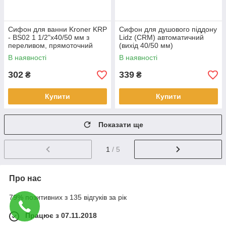
Сифон для ванни Kroner KRP
Сифон для душового піддону
- BS02 1 1/2"х40/50 мм з
Lidz (CRM) автоматичний
переливом, прямоточний
(вихід 40/50 мм)
В наявності
В наявності
302
339
₴
₴
Купити
Купити
Показати ще
1
/ 5
Про нас
79% позитивних з 135 відгуків за рік
Працює з 07.11.2018