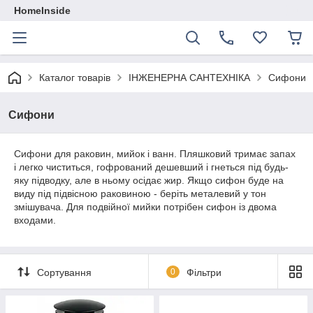
HomeInside
Каталог товарiв
ІНЖЕНЕРНА САНТЕХНІКА
Сифони
Сифони
Сифони для раковин, мийок і ванн. Пляшковий тримає запах
і легко чиститься, гофрований дешевший і гнеться під будь-
яку підводку, але в ньому осідає жир. Якщо сифон буде на
виду під підвісною раковиною - беріть металевий у тон
змішувача. Для подвійної мийки потрібен сифон із двома
входами.
Сортування
0
Фільтри