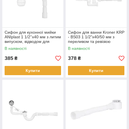
Сифон для кухонної мийки
Сифон для ванни Kroner KRP
ANIplast 1 1/2''х40 мм з литим
- BS03 1 1/2"х40/50 мм з
випуском, відводом для
переливом та ревізією
пральної машини А2015EU
В наявності
В наявності
385
378
₴
₴
Купити
Купити