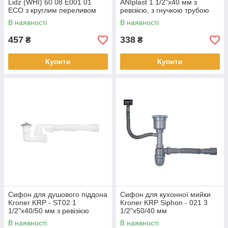
Lidz (WHI) 60 08 E001 01
ANIplast 1 1/2"х40 мм з
ECO з круглим переливом
ревізією, з гнучкою трубою
(вихід 50 мм)
40х40/50 Е216EU
В наявності
В наявності
457
338
₴
₴
Купити
Купити
Сифон для душового піддона
Сифон для кухонної мийки
Kroner KRP - ST02 1
Kroner KRP Siphon - 021 3
1/2"х40/50 мм з ревізією
1/2"х50/40 мм
В наявності
В наявності