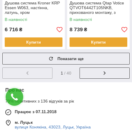
Душова система Kroner KRP
Душова система Qtap Votice
Essen W063, настінна,
QTVOT6442T105NKB,
латунь, хром
прихованого монтажу, з
термостатом, латунь, чорний
В наявності
В наявності
матовий
6 716
8 739
₴
₴
Купити
Купити
Показати ще
1
/ 40
Про нас
79% позитивних з 136 відгуків за рік
Працює з 07.11.2018
м. Луцьк
вулиця Конякіна, 43023, Луцьк, Україна