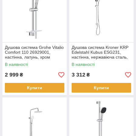
Душова система Grohe Vitalio
Душова система Kroner KRP
Comfort 110 26929001,
Edelstahl Kubus ESG231,
настінна, латунь, хром
настінна, нержавіюча сталь,
сталевий брашований
В наявності
В наявності
2 999
3 312
₴
₴
Купити
Купити