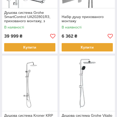
Душова система Grohe
SmartControl UA202801R3,
Набір душу прихованого
прихованого монтажу, з
монтажу
термостатом, з виливом,
В наявності
В наявності
латунь, хром
39 999
6 362
₴
₴
Купити
Купити
Душова система Kroner KRP
Душова система Grohe Vitalio