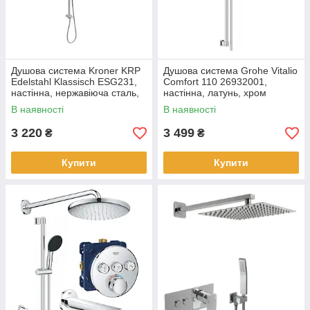
Душова система Kroner KRP
Душова система Grohe Vitalio
Edelstahl Klassisch ESG231,
Comfort 110 26932001,
настінна, нержавіюча сталь,
настінна, латунь, хром
сталевий брашований
В наявності
В наявності
3 220
3 499
₴
₴
Купити
Купити