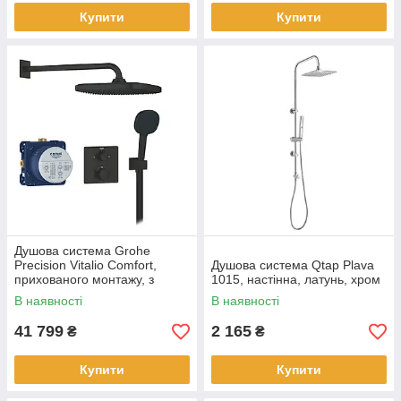
Купити
Купити
Душова система Grohe
Precision Vitalio Comfort,
Душова система Qtap Plava
прихованого монтажу, з
1015, настінна, латунь, хром
термостатом, латунь, чорний
В наявності
В наявності
матовий
41 799
2 165
₴
₴
Купити
Купити