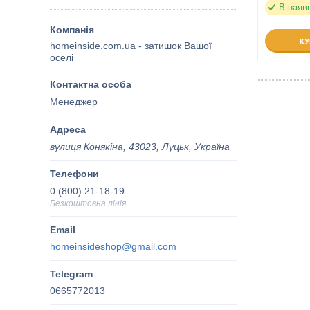
В наяв
К
homeinside.com.ua - затишок Вашої
оселі
Менеджер
вулиця Конякіна, 43023, Луцьк, Україна
0 (800) 21-18-19
Безкоштовна лінія
homeinsideshop@gmail.com
0665772013