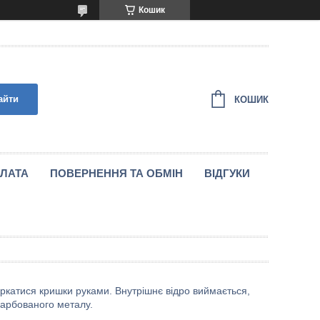
Кошик
айти
КОШИК
ПЛАТА
ПОВЕРНЕННЯ ТА ОБМІН
ВIДГУКИ
 торкатися кришки руками. Внутрішнє відро виймається,
 фарбованого металу.