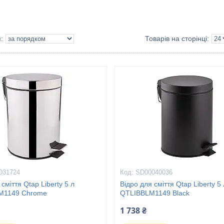
031724
SD00040036
сміття Qtap Liberty 5 л
Відро для сміття Qtap Liberty 5 
M1149 Chrome
QTLIBBLM1149 Black
1 738 ₴