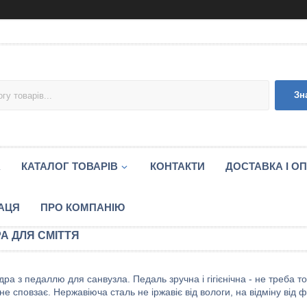
Зн
А
КАТАЛОГ ТОВАРIВ
КОНТАКТИ
ДОСТАВКА І О
АЦЯ
ПРО КОМПАНІЮ
РА ДЛЯ СМІТТЯ
ідра з педаллю для санвузла. Педаль зручна і гігієнічна - не треба
не сповзає. Нержавіюча сталь не іржавіє від вологи, на відміну від