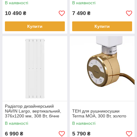
підключення, білий
підключення, чорний муар
В наявності
В наявності
10 490
7 490
₴
₴
Купити
Купити
Радіатор дизайнерський
NAVIN Largo, вертикальний,
ТЕН для рушникосушки
376x1200 мм, 308 Вт, бічне
Terma MOA, 300 Вт, золото
підключення, білий
В наявності
В наявності
6 990
5 790
₴
₴