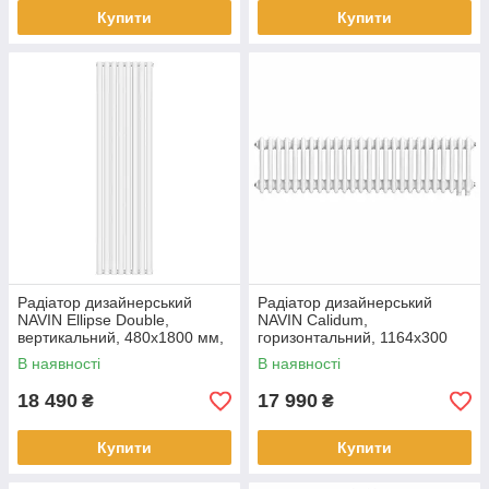
Купити
Купити
Радіатор дизайнерський
Радіатор дизайнерський
NAVIN Ellipse Double,
NAVIN Calidum,
вертикальний, 480x1800 мм,
горизонтальний, 1164x300
1532 Вт, бічне підключення,
мм, 812 Вт, нижнє
В наявності
В наявності
білий
підключення 50 мм, білий
18 490
17 990
₴
₴
Купити
Купити