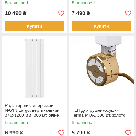
підключення, білий
підключення, чорний муар
В наявності
В наявності
10 490
7 490
₴
₴
Купити
Купити
Радіатор дизайнерський
NAVIN Largo, вертикальний,
ТЕН для рушникосушки
376x1200 мм, 308 Вт, бічне
Terma MOA, 300 Вт, золото
підключення, білий
В наявності
В наявності
6 990
5 790
₴
₴