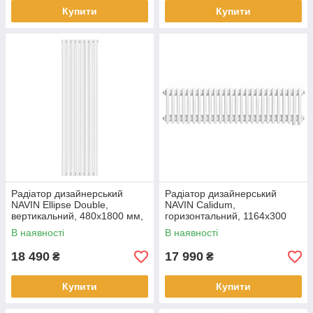
Купити
Купити
Радіатор дизайнерський
Радіатор дизайнерський
NAVIN Ellipse Double,
NAVIN Calidum,
вертикальний, 480x1800 мм,
горизонтальний, 1164x300
1532 Вт, бічне підключення,
мм, 812 Вт, нижнє
В наявності
В наявності
білий
підключення 50 мм, білий
18 490
17 990
₴
₴
Купити
Купити