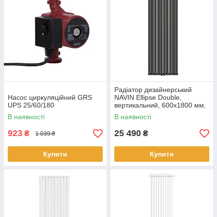
Радіатор дизайнерський
Насос циркуляційний GRS
NAVIN Ellipse Double,
UPS 25/60/180
вертикальний, 600x1800 мм,
1915 Вт, нижнє підключення
В наявності
В наявності
50 мм, чорний муар
923
25 490
₴
₴
1 039 ₴
Купити
Купити