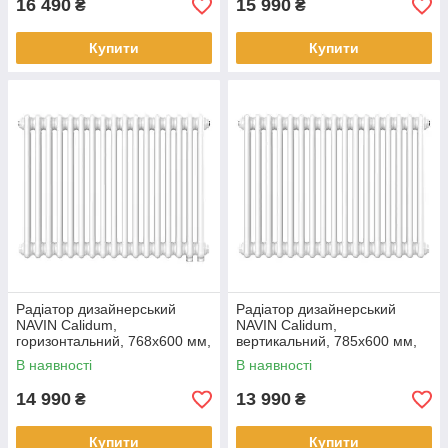
16 490
15 990
₴
₴
Купити
Купити
Радіатор дизайнерський
Радіатор дизайнерський
NAVIN Calidum,
NAVIN Calidum,
горизонтальний, 768x600 мм,
вертикальний, 785x600 мм,
990 Вт, нижнє підключення 50
990 Вт, бічне підключення,
В наявності
В наявності
мм, білий
білий
14 990
13 990
₴
₴
Купити
Купити