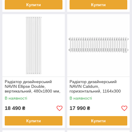
Купити
Купити
Радіатор дизайнерський
Радіатор дизайнерський
NAVIN Ellipse Double,
NAVIN Calidum,
вертикальний, 480x1800 мм,
горизонтальний, 1164x300
1532 Вт, бічне підключення,
мм, 812 Вт, нижнє
В наявності
В наявності
білий
підключення 50 мм, білий
18 490
17 990
₴
₴
Купити
Купити