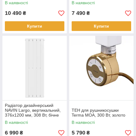
підключення, білий
підключення, чорний муар
В наявності
В наявності
10 490
7 490
₴
₴
Купити
Купити
Радіатор дизайнерський
NAVIN Largo, вертикальний,
ТЕН для рушникосушки
376x1200 мм, 308 Вт, бічне
Terma MOA, 300 Вт, золото
підключення, білий
В наявності
В наявності
6 990
5 790
₴
₴