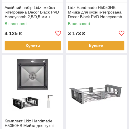
Акційний набір Lidz: мийка
Lidz Handmade H5050HB
інтегрована Decor Black PVD
Мийка для кухні інтегрована
Honeycomb 2,5/0,5 мм +
Decor Black PVD Honeycomb
Змішувач Aria для кухні з
2,5/0,5 мм
В наявності
В наявності
гнучким виливом (k35) Blac
LDH5050BDECPVD48369
4 125
3 173
₴
₴
Купити
Купити
Комплект Lidz Handmade
H5050HB Мийка для кухні