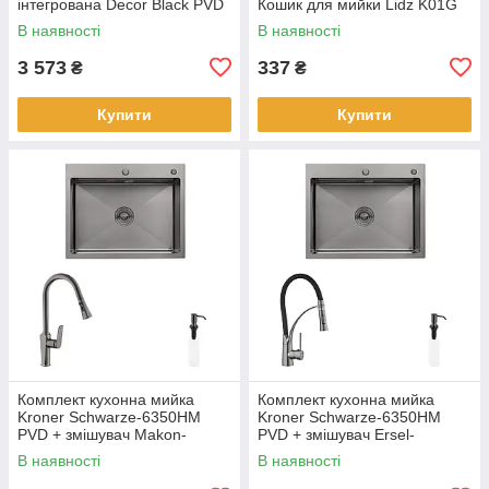
інтегрована Decor Black PVD
Кошик для мийки Lidz K01G
Honeycomb у комплекті з
В наявності
В наявності
дозатором + Lidz LIDZK01B
Корзи
3 573
337
₴
₴
Купити
Купити
Комплект кухонна мийка
Комплект кухонна мийка
Kroner Schwarze-6350HM
Kroner Schwarze-6350HM
PVD + змішувач Makon-
PVD + змішувач Ersel-
GRP030-T + дозатор
GRP03393BLK + дозатор
В наявності
В наявності
Spender-SCH049
Spender-SCH049