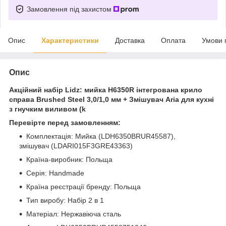
Замовлення під захистом
Опис
Характеристики
Доставка
Оплата
Умови 
Опис
Акційний набір Lidz: мийка H6350R інтегрована крило
справа Brushed Steel 3,0/1,0 мм + Змішувач Aria для кухні
з гнучким виливом (k
Перевірте перед замовленням:
Комплектація: Мийка (LDH6350BRUR45587),
змішувач (LDARI015F3GRE43363)
Країна-виробник: Польща
Серія: Handmade
Країна реєстрації бренду: Польща
Тип виробу: Набір 2 в 1
Матеріал: Нержавіюча сталь