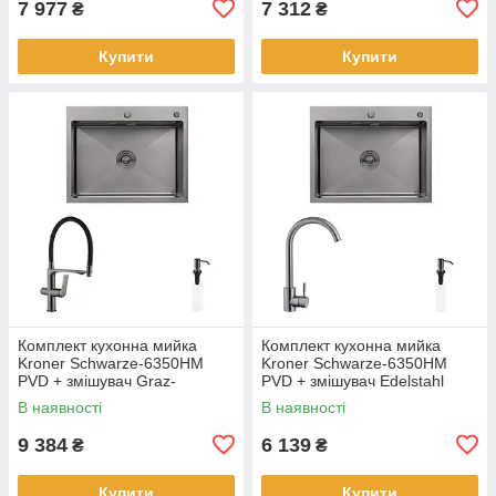
7 977
7 312
₴
₴
Купити
Купити
Комплект кухонна мийка
Комплект кухонна мийка
Kroner Schwarze-6350HM
Kroner Schwarze-6350HM
PVD + змішувач Graz-
PVD + змішувач Edelstahl
GRP03815 + дозатор
Klassisch-SCH035PVD +
В наявності
В наявності
Spender-SCH049
дозатор Spender-SCH049
9 384
6 139
₴
₴
Купити
Купити