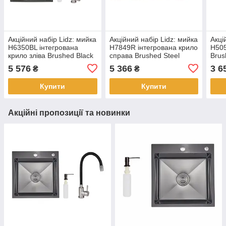
Акційний набір Lidz: мийка
Акційний набір Lidz: мийка
Акці
H6350BL інтегрована
H7849R інтегрована крило
H505
крило зліва Brushed Black
справа Brushed Steel
Brus
PVD 3,0/1,0 мм +
3,0/1,0 мм + Змішувач Aria
Зміш
5 576
5 366
3 6
₴
₴
Змішувач Aria для кухні з
для кухні з гнучким
гнуч
гнучким виливо
виливом (k
Gre
Купити
Купити
Акційні пропозиції та новинки