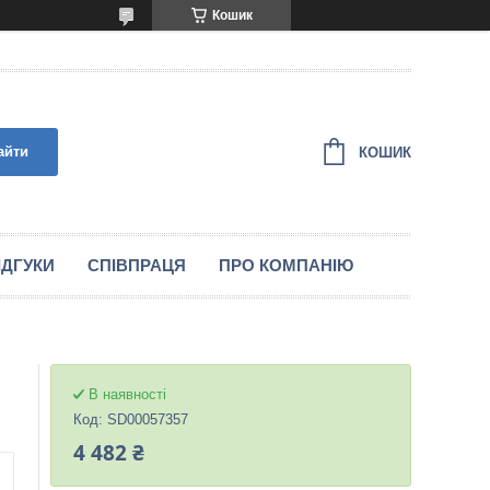
Кошик
айти
КОШИК
IДГУКИ
СПIВПРАЦЯ
ПРО КОМПАНІЮ
В наявності
Код:
SD00057357
4 482 ₴