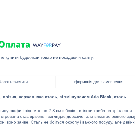
ете купити будь-який товар не покидаючи сайту.
Характеристики
Інформація для замовлення
 врізна, нержавіюча сталь, зі змішувачем Aria Black, сталь
ну шафи і відніміть по 2-3 см з боків - стільки треба на кріплення.
нтегрована стає врівень і виглядає дорожче, але вимагає рівного зрізу
і воно зайве. Сталь не боїться окропу і важкого посуду, але дзвінк