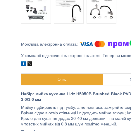
У компанії підключені електронні платежі. Тепер ви мож
Опис
Набір: мийка кухонна Lidz H5050B Brushed Black PVD,
3,0/1,0 мм
Мийку підбирають під тумбу, а не навпаки: заміряйте шири
Врізна сідає в отвір стільниці і підходить майже всюди; і
Крило для сушіння додає 30-40 см довжини - на малій кухн
у товстих мийках від 0,8 мм шум помітно менший.