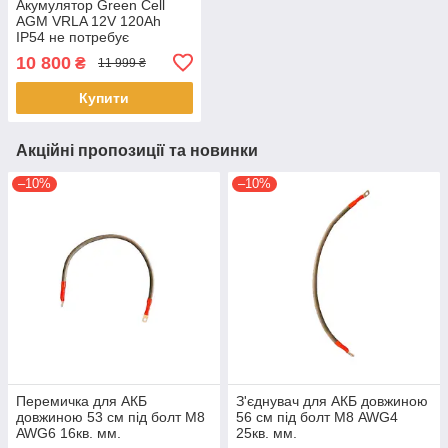
Акумулятор Green Cell
AGM VRLA 12V 120Ah
IP54 не потребує
облуговування (термін
10 800
₴
11 999 ₴
служби - 5 років)
Купити
Акційні пропозиції та новинки
–10%
–10%
Перемичка для АКБ
З'єднувач для АКБ довжиною
довжиною 53 см під болт M8
56 см під болт М8 AWG4
AWG6 16кв. мм.
25кв. мм.