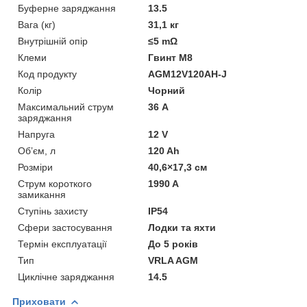
Буферне заряджання
13.5
Вага (кг)
31,1 кг
Внутрішній опір
≤5 mΩ
Клеми
Гвинт M8
Код продукту
AGM12V120AH-J
Колір
Чорний
Максимальний струм
36 А
заряджання
Напруга
12 V
Обʼєм, л
120 Ah
Розміри
40,6×17,3 см
Струм короткого
1990 A
замикання
Ступінь захисту
IP54
Сфери застосування
Лодки та яхти
Термін експлуатації
До 5 років
Тип
VRLA AGM
Циклічне заряджання
14.5
Приховати