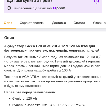
Що таке купити з Пром?
Замовлення під захистом
Опис
Характеристики
Доставка
Оплата
Умови п
Опис
Акумулятор Green Cell AGM VRLA 12 V 120 Ah IP54 для
фотоелектричних систем, яхт, човнів, сонячних панелей
Рахуйте так: ємність в Ампер-годинах помножте на 12 і на 0,7
- отримаєте реальні ват-години. Гелевий дешевший і терпить
мороз, літієвий легший, живе втричі довше і віддає майже всю
ємність. Для котла на добу треба від 100 Аг.
Технологія AGM VRLA - електроліт закритий у скловолоконних
матах, що виключає ризик протікання та дозволяє працювати
в будь-якому положенні.
Перевірте перед замовленням:
Ємність: 120 Ah
Буферне заряджання: 13,5 - 13,8 V (-20 mV/°C)