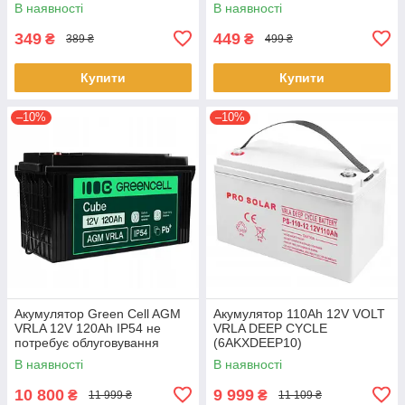
В наявності
В наявності
349
449
₴
₴
389 ₴
499 ₴
Купити
Купити
–10%
–10%
Акумулятор Green Cell AGM
Акумулятор 110Ah 12V VOLT
VRLA 12V 120Ah IP54 не
VRLA DEEP CYCLE
потребує облуговування
(6AKXDEEP10)
(термін служби - 5 років)
В наявності
В наявності
10 800
9 999
₴
₴
11 999 ₴
11 109 ₴