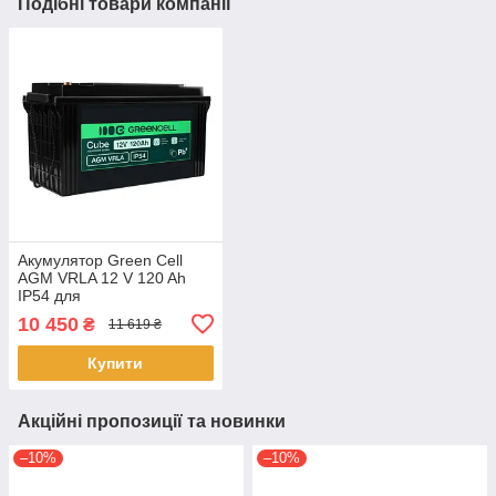
Подібні товари компанії
Акумулятор Green Cell
AGM VRLA 12 V 120 Ah
IP54 для
фотоелектричних систем,
10 450
₴
11 619 ₴
яхт, човнів, сонячних
панелей
Купити
Акційні пропозиції та новинки
–10%
–10%