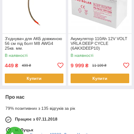
З'єднувач для АКБ довжиною
Акумулятор 110Ah 12V VOLT
56 см під болт М8 AWG4
VRLA DEEP CYCLE
25кв. мм.
(6AKXDEEP10)
В наявності
В наявності
449
9 999
₴
₴
499 ₴
11 109 ₴
Купити
Купити
Про нас
79% позитивних з 135 відгуків за рік
Працює з 07.11.2018
м. Луцьк