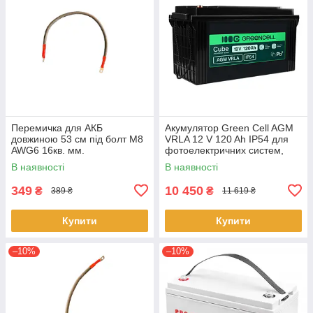
Перемичка для АКБ
Акумулятор Green Cell AGM
довжиною 53 см під болт M8
VRLA 12 V 120 Ah IP54 для
AWG6 16кв. мм.
фотоелектричних систем,
яхт, човнів, сонячних панелей
В наявності
В наявності
349
10 450
₴
₴
389 ₴
11 619 ₴
Купити
Купити
–10%
–10%