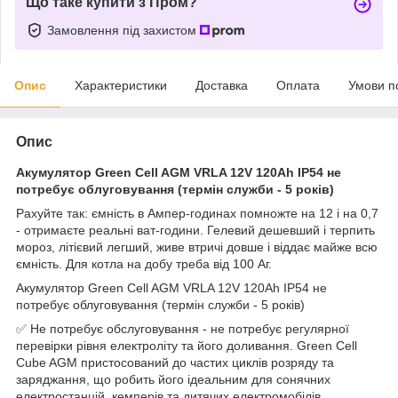
Що таке купити з Пром?
Замовлення під захистом
Опис
Характеристики
Доставка
Оплата
Умови п
Опис
Акумулятор Green Cell AGM VRLA 12V 120Ah IP54 не
потребує облуговування (термін служби - 5 років)
Рахуйте так: ємність в Ампер-годинах помножте на 12 і на 0,7
- отримаєте реальні ват-години. Гелевий дешевший і терпить
мороз, літієвий легший, живе втричі довше і віддає майже всю
ємність. Для котла на добу треба від 100 Аг.
Акумулятор Green Cell AGM VRLA 12V 120Ah IP54 не
потребує облуговування (термін служби - 5 років)
✅ Не потребує обслуговування - не потребує регулярної
перевірки рівня електроліту та його доливання. Green Cell
Cube AGM пристосований до частих циклів розряду та
заряджання, що робить його ідеальним для сонячних
електростанцій, кемперів та дитячих електромобілів.