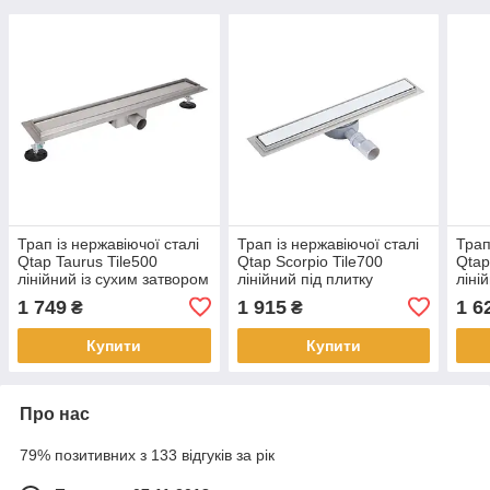
Трап із нержавіючої сталі
Трап із нержавіючої сталі
Трап
Qtap Taurus Tile500
Qtap Scorpio Tile700
Qtap
лінійний із сухим затвором
лінійний під плитку
ліні
під плитку
(поворотний сифон/сухий
під 
1 749
1 915
1 6
₴
₴
затвор)
Купити
Купити
Про нас
79% позитивних з 133 відгуків за рік