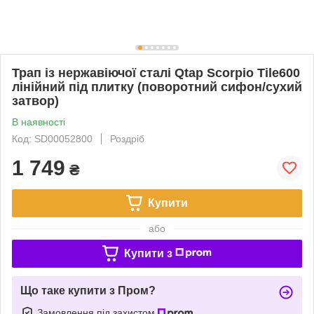
Трап із нержавіючої сталі Qtap Scorpio Tile600
лінійний під плитку (поворотний сифон/сухий
затвор)
В наявності
Код: SD00052800
Роздріб
1 749
₴
Купити
або
Купити з
Що таке купити з Пром?
Замовлення під захистом