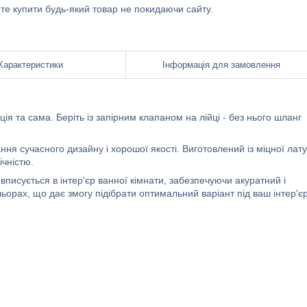
ете купити будь-який товар не покидаючи сайту.
Характеристики
Інформація для замовлення
ія та сама. Беріть із запірним клапаном на лійці - без нього шланг
ання сучасного дизайну і хорошої якості. Виготовлений із міцної лату
ічністю.
писується в інтер'єр ванної кімнати, забезпечуючи акуратний і
ьорах, що дає змогу підібрати оптимальний варіант під ваш інтер'єр