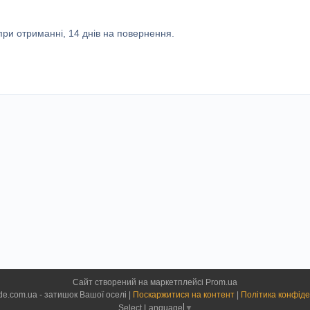
ри отриманні, 14 днів на повернення.
Сайт створений на маркетплейсі
Prom.ua
homeinside.com.ua - затишок Вашої оселі |
Поскаржитися на контент
|
Політика конфіде
Select Language
▼