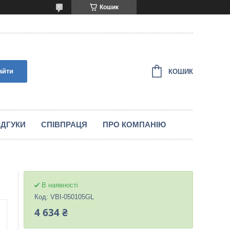
Кошик
айти
КОШИК
IДГУКИ
СПIВПРАЦЯ
ПРО КОМПАНІЮ
В наявності
Код:
VBI-050105GL
4 634 ₴