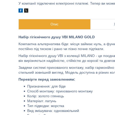
У компанії підключені електронні платежі. Тепер ви мож
Опис
Набір гігієнічного душу VBI MILANO GOLD
Компактна альтернатива біде: місця займає нуль, а функц
постійно під тиском і рано чи пізно почне підтікати.
Набір гігієнічного душу VBI з колекції MILANO - це поєдн
він вирізняється надійністю, стійкістю до корозії та довгов
Завдяки системі прихованого монтажу, набір гармонійно в
стильний зовнішній вигляд. Модель доступна в різних кол
Перевірте перед замовленням:
Призначення: для біде
Спосіб монтажу: прихованого монтажу
Колір: золото глянець
Матеріал: латунь
Тип підводки: жорстка
Вид змішувача: одноважільний