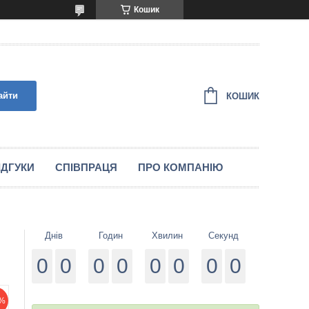
Кошик
айти
КОШИК
IДГУКИ
СПIВПРАЦЯ
ПРО КОМПАНІЮ
Днів
Годин
Хвилин
Секунд
0
0
0
0
0
0
0
0
%