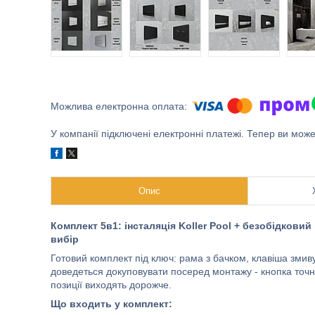
У компанії підключені електронні платежі. Тепер ви мож
Опис
Комплект 5в1: інсталяція Koller Pool + безобідковий
вибір
Готовий комплект під ключ: рама з бачком, клавіша змиву, 
доведеться докуповувати посеред монтажу - кнопка точно 
позиції виходять дорожче.
Що входить у комплект: