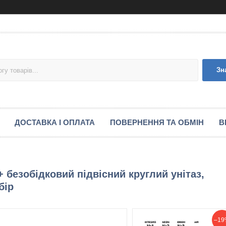
Зн
ДОСТАВКА І ОПЛАТА
ПОВЕРНЕННЯ ТА ОБМІН
В
+ безобідковий підвісний круглий унітаз,
бір
–19