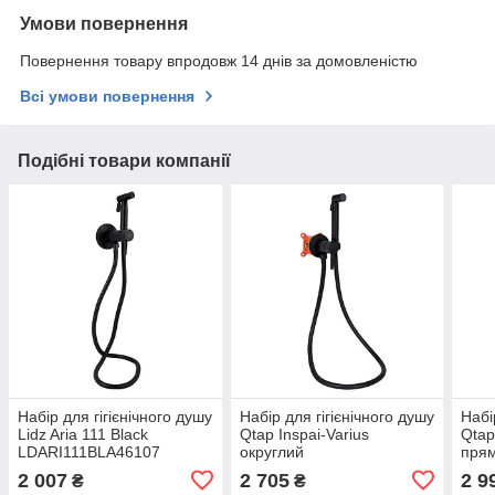
Умови повернення
Повернення товару впродовж 14 днів за домовленістю
Всі умови повернення
Подібні товари компанії
Набір для гігієнічного душу
Набір для гігієнічного душу
Набі
Lidz Aria 111 Black
Qtap Inspai-Varius
Qtap
LDARI111BLA46107
округлий
пря
округлий
QTINSVARBСRV00440001
QT2
2 007
2 705
2 9
₴
₴
Black Matt
Matt