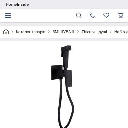
HomeInside
Каталог товарiв
ЗМІШУВАЧІ
Гігієнічні душі
Набір 