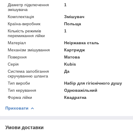
Діаметр підключення
1
змішувача
Комплектація
Змішувач
Країна-виробник
Польща
Кількість режимів
1
перемикання лійки
Матеріал
Неіржавка сталь
Механізм змішування
Картридж
Поверхня
Матова
Серія
Kubis
Система запобігання
Да
скручуванню шланга
Тип вироби
Набір для гігієнічного душу
Тип керування
Одноважільний
Форма лійки
Квадратна
Приховати
Умови доставки