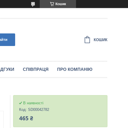
Кошик
айти
КОШИК
IДГУКИ
СПIВПРАЦЯ
ПРО КОМПАНІЮ
В наявності
Код:
SD00042782
465 ₴