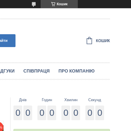
Кошик
айти
КОШИК
IДГУКИ
СПIВПРАЦЯ
ПРО КОМПАНІЮ
Днів
Годин
Хвилин
Секунд
0
0
0
0
0
0
0
0
%