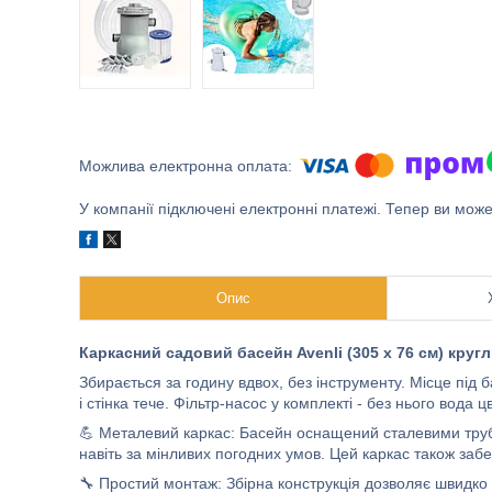
У компанії підключені електронні платежі. Тепер ви мож
Опис
Каркасний садовий басейн Avenli (305 х 76 см) кругл
Збирається за годину вдвох, без інструменту. Місце під 
і стінка тече. Фільтр-насос у комплекті - без нього вода цв
💪 Металевий каркас: Басейн оснащений сталевими труба
навіть за мінливих погодних умов. Цей каркас також забез
🔧 Простий монтаж: Збірна конструкція дозволяє швидко 