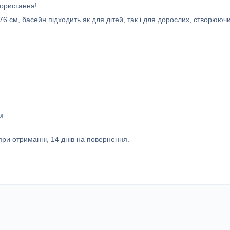
користання!
6 см, басейн підходить як для дітей, так і для дорослих, створююч
м
ри отриманні, 14 днів на повернення.