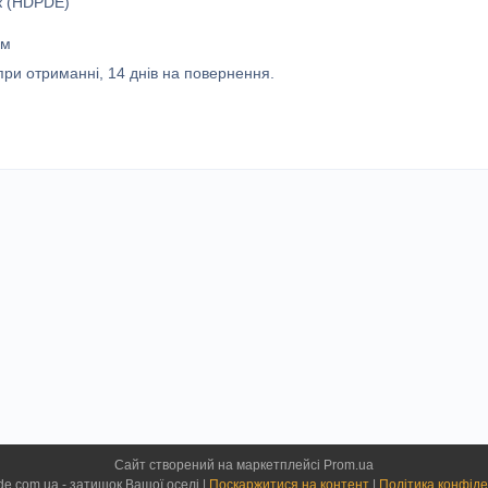
ик (HDPDE)
см
ри отриманні, 14 днів на повернення.
Сайт створений на маркетплейсі
Prom.ua
homeinside.com.ua - затишок Вашої оселі |
Поскаржитися на контент
|
Політика конфіде