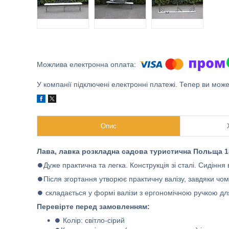
У компанії підключені електронні платежі. Тепер ви мож
Опис
Лава, лавка розкладна садова туристична Польща 18
⏺Дуже практична та легка. Конструкція зі сталі. Сидіння 
⏺Після згортання утворює практичну валізу, завдяки чому
⏺ складається у формі валізи з ергономічною ручкою д
Перевірте перед замовленням:
⏺ Колір: світло-сірий