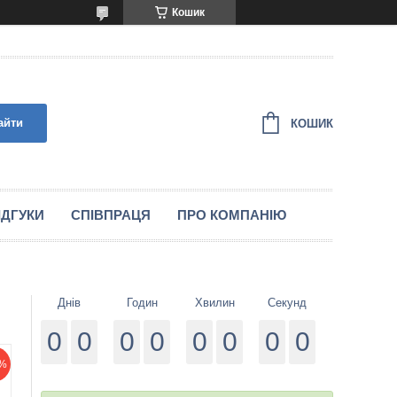
Кошик
айти
КОШИК
IДГУКИ
СПIВПРАЦЯ
ПРО КОМПАНІЮ
Днів
Годин
Хвилин
Секунд
0
0
0
0
0
0
0
0
%