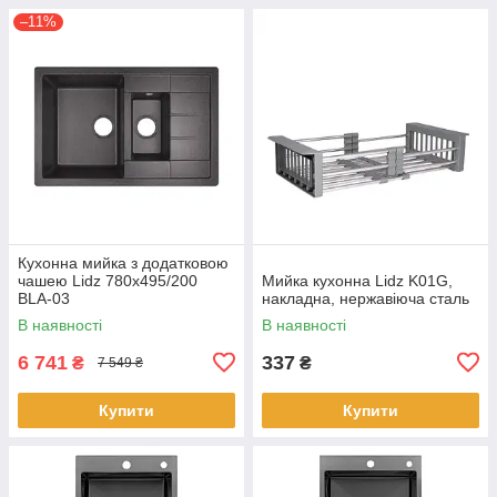
–11%
Кухонна мийка з додатковою
чашею Lidz 780x495/200
Мийка кухонна Lidz K01G,
BLA-03
накладна, нержавіюча сталь
В наявності
В наявності
6 741
337
₴
₴
7 549 ₴
Купити
Купити