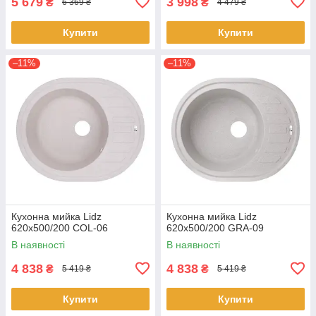
5 679
3 998
₴
₴
6 369 ₴
4 479 ₴
Купити
Купити
–11%
–11%
Кухонна мийка Lidz
Кухонна мийка Lidz
620x500/200 COL-06
620x500/200 GRA-09
В наявності
В наявності
4 838
4 838
₴
₴
5 419 ₴
5 419 ₴
Купити
Купити