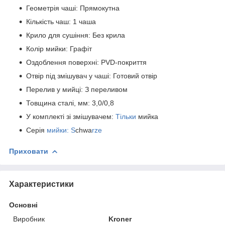
Геометрія чаші: Прямокутна
Кількість чаш: 1 чаша
Крило для сушіння: Без крила
Колір мийки: Графіт
Оздоблення поверхні: PVD-покриття
Отвір під змішувач у чаші: Готовий отвір
Перелив у мийці: З переливом
Товщина сталі, мм: 3,0/0,8
У комплекті зі змішувачем:
Тільки
мийка
Серія
мийки: S
chwa
rze
Приховати
Характеристики
Основні
Виробник
Kroner