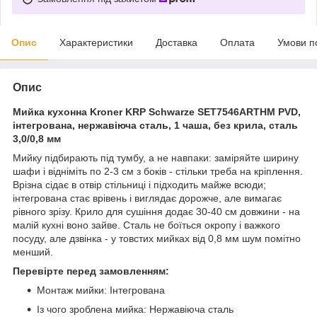
Опис
Характеристики
Доставка
Оплата
Умови п
Опис
Мийка кухонна Kroner KRP Schwarze SET7546ARTHM PVD,
інтегрована, нержавіюча сталь, 1 чаша, без крила, сталь
3,0/0,8 мм
Мийку підбирають під тумбу, а не навпаки: заміряйте ширину
шафи і відніміть по 2-3 см з боків - стільки треба на кріплення.
Врізна сідає в отвір стільниці і підходить майже всюди;
інтегрована стає врівень і виглядає дорожче, але вимагає
рівного зрізу. Крило для сушіння додає 30-40 см довжини - на
малій кухні воно зайве. Сталь не боїться окропу і важкого
посуду, але дзвінка - у товстих мийках від 0,8 мм шум помітно
менший.
Перевірте перед замовленням:
Монтаж мийки: Інтегрована
Із чого зроблена мийка: Нержавіюча сталь