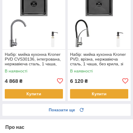
Набір: мийка кухонна Kroner
Набір: мийка кухонна Kroner
PVD CVS30136, інтегрована,
PVD, врізна, нержавіюча
нержавіюча сталь, 1 чаша,
сталь, 1 чаша, без крила, зі
без крила, зі змішувачем
змішувачем Ersel
В наявності
В наявності
Edelstahl Klassisch
GRP03393BLK Spender
4 868
6 120
₴
₴
Купити
Купити
Показати ще
Про нас