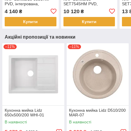
PVD, інтегрована,
SET7545HM PVD,
SET
нержавіюча сталь, 1 чаша,
інтегрована, нержавіюча
інте
4 140
10 120
13 
₴
₴
без крила, сталь 3,0/1,0
сталь, 1 чаша, без крила,
стал
мм
сталь 3,0/0,8 мм
стал
Купити
Купити
Акційні пропозиції та новинки
–11%
–11%
Кухонна мийка Lidz
Кухонна мийка Lidz D510/200
650x500/200 WHI-01
MAR-07
В наявності
В наявності