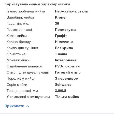
Користувальницькі характеристики
Із чого зроблена мийка
Нержавіюча сталь
Виробник мийки
Kroner
Гарантія, міс.
36
Геометрія чаші
Прямокутна
Колір мийки
Графіт
Країна бренду
Німеччина
Крило для сушіння
Без крила
Кількість чаш
1 чаша
Монтаж мійки
Інтегрована
Оздоблення поверхні
PVD-покриття
Отвір під змішувач у чаші
Готовий отвір
Перелив у мийці
З переливом
Серія мийки
Schwarze
Товщина сталі, мм
3,0/0,8
У комплекті зі змішувачем
Тільки мийка
Приховати