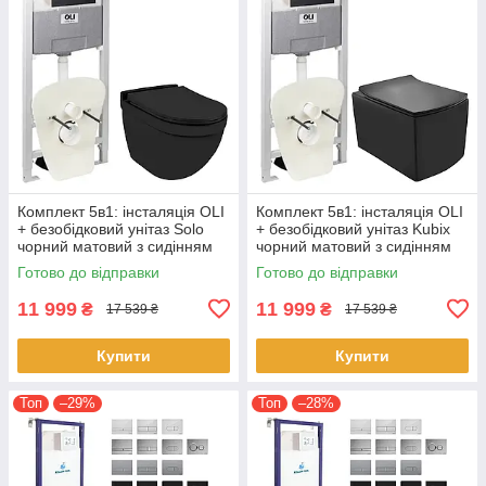
Комплект 5в1: інсталяція OLI
Комплект 5в1: інсталяція OLI
+ безобідковий унітаз Solo
+ безобідковий унітаз Kubix
чорний матовий з сидінням
чорний матовий з сидінням
Soft-Close + клавіша чорна
Soft-Close + клавіша чорна
Готово до відправки
Готово до відправки
матова
матова
11 999
11 999
₴
₴
17 539 ₴
17 539 ₴
Купити
Купити
Топ
–29%
Топ
–28%