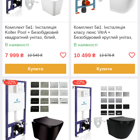
Комплект 5в1: Інсталяція
Комплект 5в1: Інсталяція
Koller Pool + Безобідковий
класу люкс VitrA +
квадратний унітаз, білий,
Безобідковий круглий унітаз,
змив TORNADO + Клавіша на
білий, змив TORNADO +
В наявності
В наявності
вибір
Клавіша на вибір
7 999
10 499
₴
₴
10 549 ₴
13 676 ₴
Купити
Купити
–22%
–22%