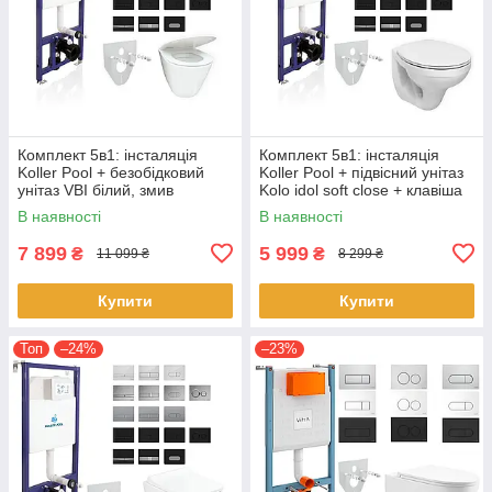
Комплект 5в1: інсталяція
Комплект 5в1: інсталяція
Koller Pool + безобідковий
Koller Pool + підвісний унітаз
унітаз VBI білий, змив
Kolo idol soft close + клавіша
TORNADO + клавіша на вибір
на вибір
В наявності
В наявності
7 899
5 999
₴
₴
11 099 ₴
8 299 ₴
Купити
Купити
Топ
–24%
–23%