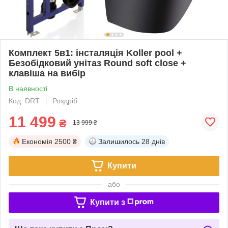
Комплект 5в1: інсталяція Koller pool +
Безобідковий унітаз Round soft close +
клавіша на вибір
В наявності
Код: DRT
Роздріб
11 499
₴
13 999 ₴
Економія
2500 ₴
Залишилось
28 днів
Купити
або
Купити з