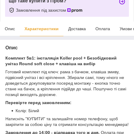
Що таке купити з Пром?
Замовлення під захистом
Опис
Характеристики
Доставка
Оплата
Умови 
Опис
Комплект 5в1: інсталяція Koller pool + Безобідковий
унітаз Round soft close + клавіша на вибір
Готовий комплект під ключ: рама з бачком, клавіша змиву,
підвісний унітаз і всі кріплення. Збирали самі, тому нічого не
доведеться докуповувати посеред монтажу - кнопка точно
стане на бачок, а кріплення підійде до чаші. Поштучно ті самі
позиції виходять дорожче.
Перевірте перед замовленням:
Колір: Білий
Натисніть "КУПИТИ" та залишайте номер телефону, щоб
закріпити за собою ціну та отримати консультацію менеджера!
Замовлення до 14:00 - відправка того ж дня.
Оплата при