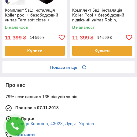
Комплект 5в1: інсталяція
Комплект 5в1: інсталяція
Koller pool + безободковий
Koller Pool + безобідковий
унітаз Tern soft close +
підвісний унітаз Robin,
клавіша на вибір
чорний + клавіша на вибір
В наявності
В наявності
11 399
11 399
₴
₴
14 599 ₴
14 599 ₴
Купити
Купити
Показати ще
Про нас
79% позитивних з 135 відгуків за рік
Працює з 07.11.2018
м. Луцьк
вулиця Конякіна, 43023, Луцьк, Україна
Контакти