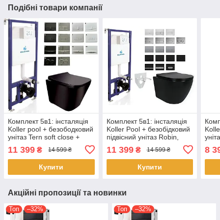
Подібні товари компанії
Комплект 5в1: інсталяція
Комплект 5в1: інсталяція
Комп
Koller pool + безободковий
Koller Pool + безобідковий
Koll
унітаз Tern soft close +
підвісний унітаз Robin,
уніта
клавіша на вибір
чорний + клавіша на вибір
клав
11 399
11 399
8 3
₴
₴
14 599 ₴
14 599 ₴
Купити
Купити
Акційні пропозиції та новинки
Топ
–32%
Топ
–32%