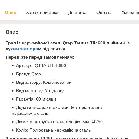
Опис
Характеристики
Доставка
Оплата
Умови п
Опис
Трап із нержавіючої сталі Qtap Taurus Tile600 лінійний із
сух
им затворо
м під плитку
Перевірте перед замовленням:
Артикул: QTTAUTILE600
Бренд: Qtap
Вид затвору: Комбінований
Вид монтажу: У підлогу
Гарантія: 60 місяців
Додаткові характеристики: Матеріал зливу -
нержавіюча сталь
Діаметр патрубка в каналізацію, мм: 40/50
Колір: Полірована нержавіюча сталь
Замовлення до 14:00 - відправка того ж дня.
Оплата при