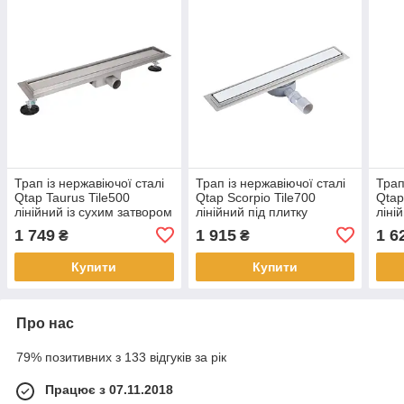
Трап із нержавіючої сталі
Трап із нержавіючої сталі
Трап
Qtap Taurus Tile500
Qtap Scorpio Tile700
Qtap
лінійний із сухим затвором
лінійний під плитку
ліні
під плитку
(поворотний сифон/сухий
під 
1 749
1 915
1 6
₴
₴
затвор)
Купити
Купити
Про нас
79% позитивних з 133 відгуків за рік
Працює з 07.11.2018