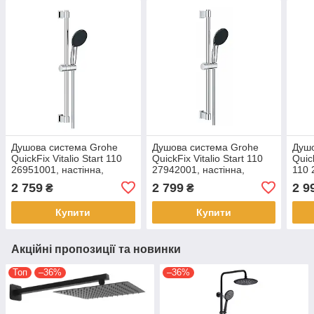
Душова система Grohe
Душова система Grohe
Душо
QuickFix Vitalio Start 110
QuickFix Vitalio Start 110
Quic
26951001, настінна,
27942001, настінна,
110 
латунь, хром
латунь, хром
лату
2 759
2 799
2 9
₴
₴
Купити
Купити
Акційні пропозиції та новинки
Топ
–36%
–36%