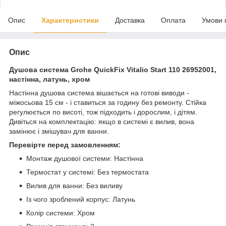
Опис
Характеристики
Доставка
Оплата
Умови 
Опис
Душова система Grohe QuickFix Vitalio Start 110 26952001,
настінна, латунь, хром
Настінна душова система вішається на готові виводи -
міжосьова 15 см - і ставиться за годину без ремонту. Стійка
регулюється по висоті, тож підходить і дорослим, і дітям.
Дивіться на комплектацію: якщо в системі є вилив, вона
замінює і змішувач для ванни.
Перевірте перед замовленням:
Монтаж душової системи: Настінна
Термостат у системі: Без термостата
Вилив для ванни: Без виливу
Із чого зроблений корпус: Латунь
Колір системи: Хром