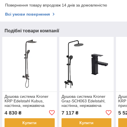
Повернення товару впродовж 14 днів за домовленістю
Всі умови повернення
Подібні товари компанії
Душова система Kroner
Душова система Kroner
Душо
KRP Edelstahl Kubus,
Graz-SCH063 Edelstahl,
KRP 
настінна, нержавіюча
настінна, нержавіюча
прих
сталь, графіт матовий
сталь, чорний матовий
нерж
4 830
7 117
5 5
₴
₴
стал
Купити
Купити