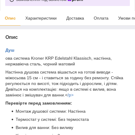
Опис
Характеристики
Доставка
Оплата
Умови п
Опис
Душ
ова система Kroner KRP Edelstahl Klassisch, настінна,
нержавіюча сталь, чорний матовий
Настінна душова система вішається на готові виводи -
міжосьова 15 см - і ставиться за годину без ремонту. Стійка
регулюється по висоті, тож підходить і дорослим, і дітям.
Дивіться на комплектацію: якщо в системі є вилив, вона
замінює і змішувач для ванни.<
/p>
Перевірте перед замовленням:
Монтаж душової системи: Настінна
Термостат у системі: Без термостата
Вилив для ванни: Без виливу