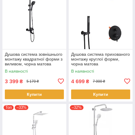
Душова система зовнішнього
Душова система прихованого
монтажу квадратної форми з
монтажу круглої форми,
виливом, чорна матова
чорна матова
В наявності
В наявності
3 399
4 699
₴
₴
5 170 ₴
7 000 ₴
Купити
Купити
Топ
–33%
–32%