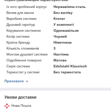
Із чого зроблений корпус
Нержавіюча сталь
Вилив для ванни
Без виліву
Виробник системи
Kroner
Душовий гарнітур
У комплекті
Керування системою
Одноважільне
Колір системи
Чорний
Країна бренду
Німеччина
Кількість споживачів
3
Монтаж душової системи
Настінна
Оздоблення поверхні
Матове
Серія системи
Edelstahl Klassisch
Термостат у системі
Без термостата
Приховати
Умови доставки
Нова Пошта