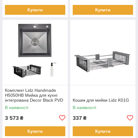
Купити
Купити
Комплект Lidz Handmade
H5050HB Мийка для кухні
інтегрована Decor Black PVD
Кошик для мийки Lidz K01G
Honeycomb у комплекті з
В наявності
В наявності
дозатором + Lidz LIDZK01B
Корзи
3 573
337
₴
₴
Купити
Купити