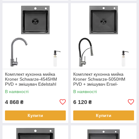
Комплект кухонна мийка
Комплект кухонна мийка
Kroner Schwarze-4545HM
Kroner Schwarze-5050HM
PVD + змішувач Edelstahl
PVD + змішувач Ersel-
Klassisch-SCH035PVD +
GRP03393BLK + дозатор
В наявності
В наявності
дозатор Spender-026
Spender-026
4 868
6 120
₴
₴
Купити
Купити