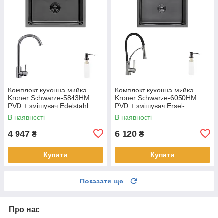
Комплект кухонна мийка
Комплект кухонна мийка
Kroner Schwarze-5843HM
Kroner Schwarze-6050HM
PVD + змішувач Edelstahl
PVD + змішувач Ersel-
Klassisch-SCH035PVD +
GRP03393BLK + дозатор
В наявності
В наявності
дозатор Spender-026
Spender-026
4 947
6 120
₴
₴
Купити
Купити
Показати ще
Про нас