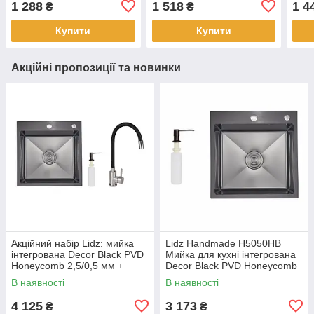
1 288
1 518
1 4
₴
₴
Купити
Купити
Акційні пропозиції та новинки
Акційний набір Lidz: мийка
Lidz Handmade H5050HB
інтегрована Decor Black PVD
Мийка для кухні інтегрована
Honeycomb 2,5/0,5 мм +
Decor Black PVD Honeycomb
Змішувач Aria для кухні з
2,5/0,5 мм
В наявності
В наявності
гнучким виливом (k35) Blac
LDH5050BDECPVD48369
4 125
3 173
₴
₴