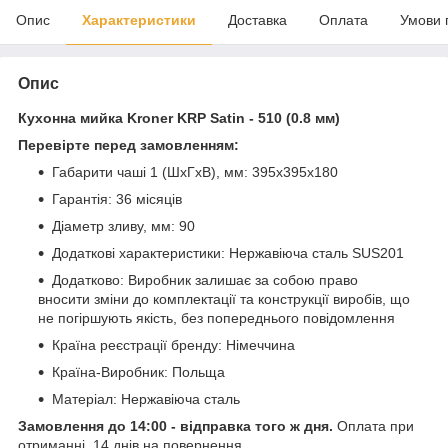
Опис
Характеристики
Доставка
Оплата
Умови 
Опис
Кухонна мийка Kroner KRP Satin - 510 (0.8 мм)
Перевірте перед замовленням:
Габарити чаші 1 (ШхГхВ), мм: 395х395х180
Гарантія: 36 місяців
Діаметр зливу, мм: 90
Додаткові характеристики: Нержавіюча сталь SUS201
Додатково: Виробник залишає за собою право
вносити зміни до комплектації та конструкції виробів, що
не погіршують якість, без попереднього повідомлення
Країна реєстрації бренду: Німеччина
Країна-Виробник: Польща
Матеріал: Нержавіюча сталь
Замовлення до 14:00 - відправка того ж дня.
Оплата при
отриманні, 14 днів на повернення.