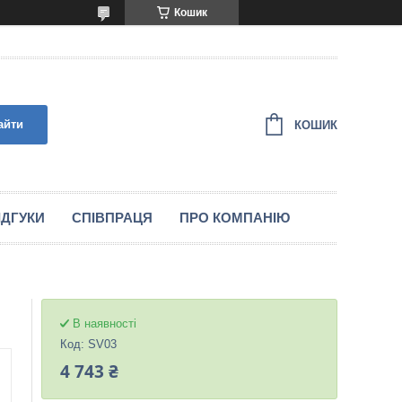
Кошик
айти
КОШИК
IДГУКИ
СПIВПРАЦЯ
ПРО КОМПАНІЮ
В наявності
Код:
SV03
4 743 ₴